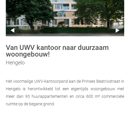
Van UWV kantoor naar duurzaam
woongebouw!
Hengelo
Het voormalige UWV-kantoorpand aan de Prinses Beatrixstraat in
Hengelo is herontwikkeld tot een eigentijds woongebouw met
meer dan 93 huurappartementen en circa 600 m² commerciële
ruimte op de begane grond.